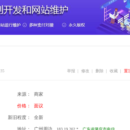
35
举报
|
修改
|
删除
|
收藏
|
置
来源：
商家
价格：
面议
新旧程度：
全新
地址：
广州周边
183.19.202.*
广东省肇庆市电信