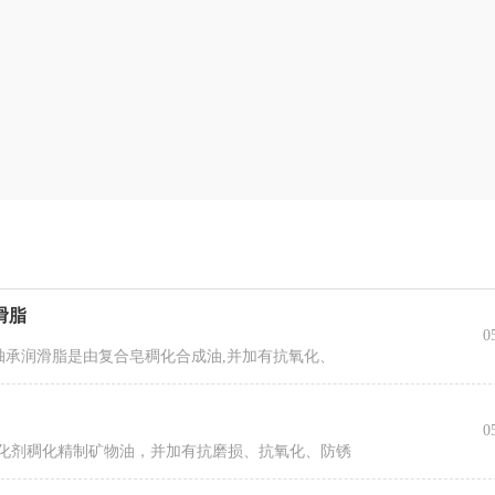
滑脂
0
极低温轴承润滑脂是由复合皂稠化合成油,并加有抗氧化、
0
合皂稠化剂稠化精制矿物油，并加有抗磨损、抗氧化、防锈