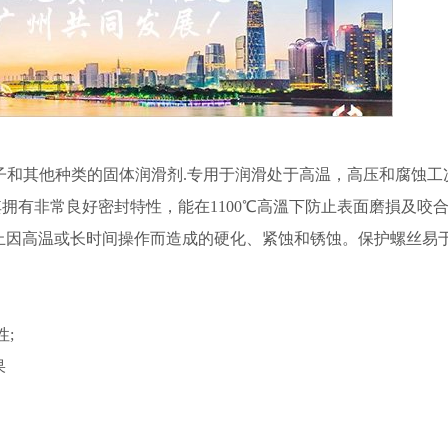
量銅微粒子和其他种类的固体润滑剂.专用于润滑处于高温，高压和腐蚀工
拥有非常良好密封特性，能在1100℃高溫下防止表面磨損及咬
止因高温或长时间操作而造成的硬化、紧蚀和锈蚀。保护螺丝易
;
果