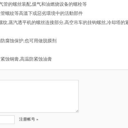
气管的螺丝装配,煤气和油燃烧设备的螺栓等
喉管螺紋等高溫下或惡劣環境中的活動部件
螺纹,蒸汽透平机的螺丝连接部分,高空吊车的挂钩螺丝,冷却塔的
防腐蚀保护,也可用做脱膜剂
紧蚀铜膏,高温防紧蚀油膏
注册帐号 »