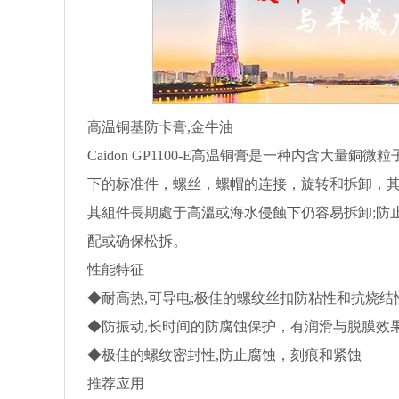
高温铜基防卡膏,金牛油
Caidon GP1100-E高温铜膏是一种内含大
下的标准件，螺丝，螺帽的连接，旋转和拆卸，其
其組件長期處于高溫或海水侵蝕下仍容易拆卸;防
配或确保松拆。
性能特征
◆耐高热,可导电;极佳的螺纹丝扣防粘性和抗烧结性
◆防振动,长时间的防腐蚀保护，有润滑与脱膜效
◆极佳的螺纹密封性,防止腐蚀，刻痕和紧蚀
推荐应用