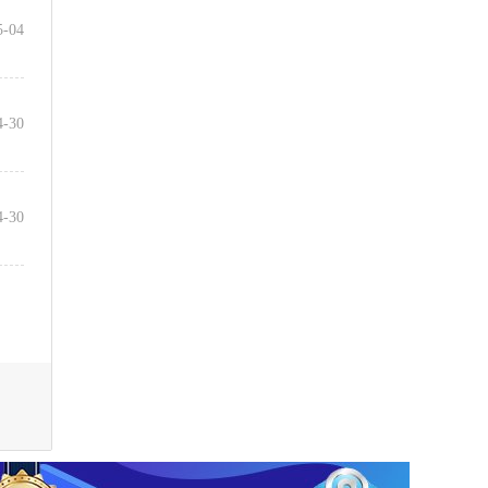
5-04
4-30
4-30