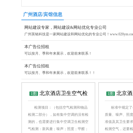
广州酒店/宾馆信息
网站建设专家，网站建设&网站优化专业公司
广州英铭科技是一家网站建设和网站优化的专业公司！www.020ym.com 
本广告位招租
可以按月、季和年来展示，欢迎前来联系！
本广告位招租
可以按月、季和年来展示，欢迎前来联系！！
北京酒店卫生空气检
北京酒
1图
1图
检测项目：（包括空气检测和物品
标准中规定了各
测 CMA第三方公共场所
生检测
检测二部分），如有集中空调的没有检
质量、噪声、照
测的，也需要进行集中空调卫生检测空
准值及其卫生要
卫生检测
气检测：新风量；噪声；照度；甲醛；
检测空气，还要