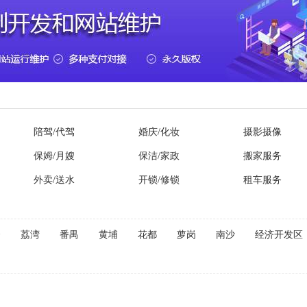
陪驾/代驾
婚庆/化妆
摄影摄像
保姆/月嫂
保洁/家政
搬家服务
外卖/送水
开锁/修锁
租车服务
秀
荔湾
番禺
黄埔
花都
萝岗
南沙
经济开发区