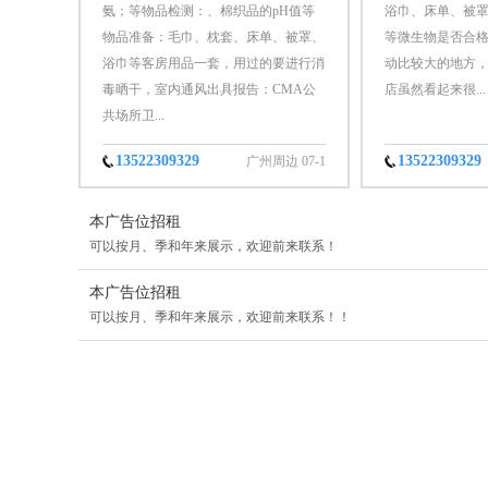
氨；等物品检测：、棉织品的pH值等
浴巾、床单、被
物品准备：毛巾、枕套、床单、被罩、
等微生物是否合
浴巾等客房用品一套，用过的要进行消
动比较大的地方
毒晒干，室内通风出具报告：CMA公
店虽然看起来很...
共场所卫...
13522309329
13522309329
广州周边 07-1
7
本广告位招租
可以按月、季和年来展示，欢迎前来联系！
本广告位招租
可以按月、季和年来展示，欢迎前来联系！！