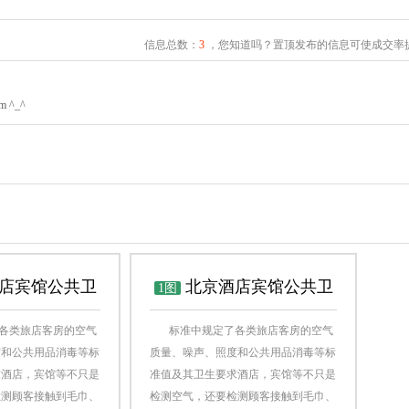
信息总数：
3
，您知道吗？置顶发布的信息可使成交率提
^_^
店宾馆公共卫
北京酒店宾馆公共卫
1图
类旅店客房的空气
标准中规定了各类旅店客房的空气
生检测
度和公共用品消毒等标
质量、噪声、照度和公共用品消毒等标
求酒店，宾馆等不只是
准值及其卫生要求酒店，宾馆等不只是
检测顾客接触到毛巾、
检测空气，还要检测顾客接触到毛巾、