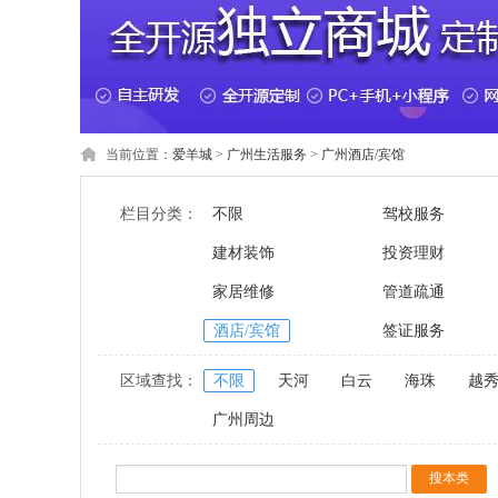
当前位置：
爱羊城
>
广州生活服务
>
广州酒店/宾馆
栏目分类：
不限
驾校服务
建材装饰
投资理财
家居维修
管道疏通
酒店/宾馆
签证服务
区域查找：
不限
天河
白云
海珠
越
广州周边