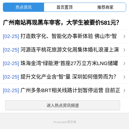
热点资讯
首页置顶
推荐商家
广州南站再现黑车宰客，大学生被要价581元？
广州市交通部门通
[02-25]
打造数字化、智能化办事新体验 佛山市“智
慧政务地图”上线
[02-25]
河源连平桃花旅游文化周集体婚礼浪漫上演
15对新人桃花树下共
[02-25]
珠海金湾“绿能港”首座27万立方米LNG储罐
投用
[02-25]
提升文化产业含“智”量 深圳如何借势而为？
[02-25]
广州多条BRT相关线路计划暂停运营 目前正
在公开征求意见
进入热点资讯频道
©copyright爱羊城