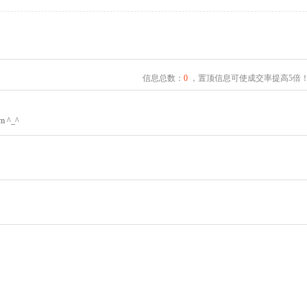
信息总数：
0
，置顶信息可使成交率提高5倍
^_^