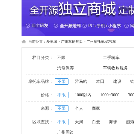
当前位置：
爱羊城
>
广州车辆买卖
>
广州摩托车/燃气车
栏目分类：
不限
二手轿车
汽修保养
车辆收购服务
摩托车品牌：
不限
雅马哈
本田
建设
价格：
不限
1000以内
1000~3000
30
来源：
不限
个人
商家
区域查找：
不限
天河
白云
海珠
越
广州周边