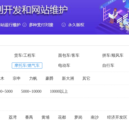
货车/工程车
面包车/客车
拼车/顺风车
摩托车/燃气车
电动车
自行车
铃木
宗申
力帆
豪爵
新大洲
其它
00~5000
5000~10000
10000以上
秀
荔湾
番禺
黄埔
花都
萝岗
南沙
经济开发区