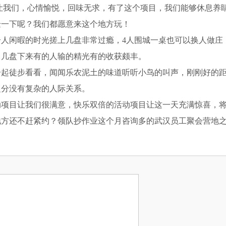
让我们，心情愉悦，回味无求，有了这个项目，我们能够休息养
验一下呢？我们都愿意来这个地方玩！
人闲暇的时光搓上几盘非常过瘾，4人围城一桌也可以换人做庄
，几盘下来有的人输的精光有的收获颇丰。
一起徒步看看，闻闻乐农泥土的味道听听小鸟的叫声，刚刚好的
之分没有复杂的人际关系。
动项目让我们很满意，快乐双倍的活动项目让这一天充满惊喜，
地方还不赶紧约？领队抄作业这个月咨询多的武汉员工聚会营地