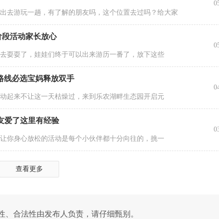
0
去出去游玩一趟，有了解的朋友吗，这个位置去过吗？给大家
阶段活动家长放心
0
出去耍耍了，娃娃们终于可以出来游历一番了，放下这些
个路线必选宝妈释放双手
0
行动起来不让这一天枯燥过，来到乐农湖畔生态园开启元
室友爱了这里有经验
0
，让你身心放松的活动是每个小伙伴都十分向往的，挑一
查看更多
性、合法性由发布人负责，请仔细甄别。