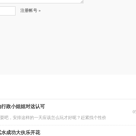
注册帐号 »
地行政小姐姐对这认可
0
耍耍吧，安排这样的一天应该怎么玩才好呢？赶紧找个性价
试水成功大伙乐开花