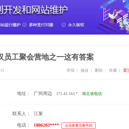
汉员工聚会营地之一这有答案
31
举报
|
修改
|
删除
|
收藏
|
置
地址：
广州周边
171.43.163.*
湖北省电信
联系人：
江莱
电话：
1806203****
点击查看完整号码