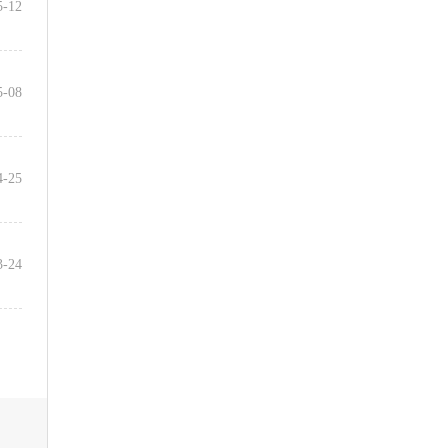
5-12
5-08
4-25
3-24