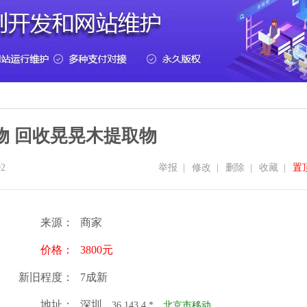
物 回收晃晃木提取物
2
举报
|
修改
|
删除
|
收藏
|
置
来源：
商家
价格：
3800元
新旧程度：
7成新
地址：
深圳
36.143.4.*
北京市移动