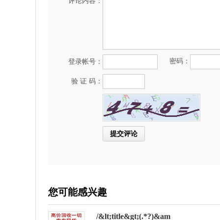
评论内容：
密码：
登录帐号：
验 证 码：
您可能感兴趣
/&lt;title&gt;(.*?)&am