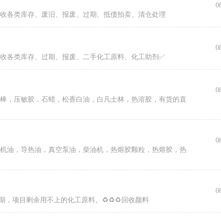
0
回收各类库存、废旧、报废、过期、抵债拍卖、清仓处理
0
收各类库存、过期、报废、二手化工原料、化工助剂✅
0
胶棒，压敏胶，石蜡，松香白油，白凡士林，热溶胶，有货的直
0
，机油，导热油，真空泵油，柴油机，热熔胶颗粒，热熔胶，热
0
过期，项目剩余用不上的化工原料。♻️♻️♻️回收颜料